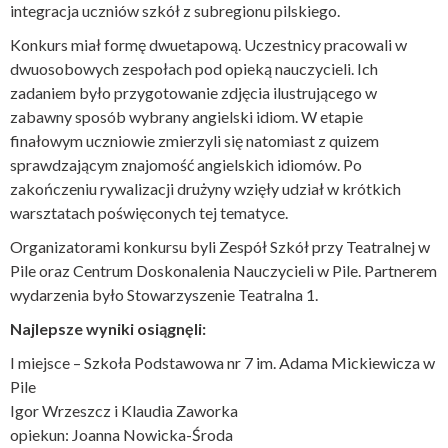
integracja uczniów szkół z subregionu pilskiego.
Konkurs miał formę dwuetapową. Uczestnicy pracowali w
dwuosobowych zespołach pod opieką nauczycieli. Ich
zadaniem było przygotowanie zdjęcia ilustrującego w
zabawny sposób wybrany angielski idiom. W etapie
finałowym uczniowie zmierzyli się natomiast z quizem
sprawdzającym znajomość angielskich idiomów. Po
zakończeniu rywalizacji drużyny wzięły udział w krótkich
warsztatach poświęconych tej tematyce.
Organizatorami konkursu byli Zespół Szkół przy Teatralnej w
Pile oraz Centrum Doskonalenia Nauczycieli w Pile. Partnerem
wydarzenia było Stowarzyszenie Teatralna 1.
Najlepsze wyniki osiągnęli:
I miejsce – Szkoła Podstawowa nr 7 im. Adama Mickiewicza w
Pile
Igor Wrzeszcz i Klaudia Zaworka
opiekun: Joanna Nowicka-Środa