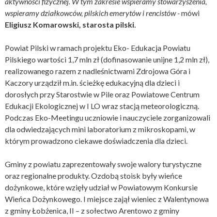
aktywności fizycznej. W tym zakresie wspieramy stowarzyszenia,
wspieramy działkowców, pilskich emerytów i rencistów -
mówi
Eligiusz Komarowski, starosta pilski.
Powiat Pilski w ramach projektu Eko- Edukacja Powiatu
Pilskiego wartości 1,7 mln zł (dofinasowanie unijne 1,2 mln zł),
realizowanego razem z nadleśnictwami Zdrojowa Góra i
Kaczory urządził m.in. ścieżkę edukacyjną dla dzieci i
dorosłych przy Starostwie w Pile oraz Powiatowe Centrum
Edukacji Ekologicznej w I LO wraz stacją meteorologiczną.
Podczas Eko-Meetingu uczniowie i nauczyciele zorganizowali
dla odwiedzających mini laboratorium z mikroskopami, w
którym prowadzono ciekawe doświadczenia dla dzieci.
Gminy z powiatu zaprezentowały swoje walory turystyczne
oraz regionalne produkty. Ozdobą stoisk były wieńce
dożynkowe, które wzięły udział w Powiatowym Konkursie
Wieńca Dożynkowego. I miejsce zajął wieniec z Walentynowa
z gminy Łobżenica, II – z sołectwo Arentowo z gminy