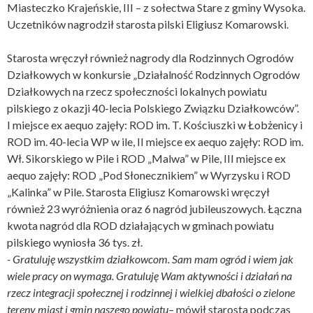
Miasteczko Krajeńskie, III – z sołectwa Stare z gminy Wysoka.
Uczetników nagrodził starosta pilski Eligiusz Komarowski.
Starosta wręczył również nagrody dla Rodzinnych Ogrodów
Działkowych w konkursie „Działalność Rodzinnych Ogrodów
Działkowych na rzecz społeczności lokalnych powiatu
pilskiego z okazji 40-lecia Polskiego Związku Działkowców”.
I miejsce ex aequo zajęły: ROD im. T. Kościuszki w Łobżenicy i
ROD im. 40-lecia WP w ile, II miejsce ex aequo zajęły: ROD im.
Wł. Sikorskiego w Pile i ROD „Malwa” w Pile, III miejsce ex
aequo zajęły: ROD „Pod Słonecznikiem” w Wyrzysku i ROD
„Kalinka” w Pile. Starosta Eligiusz Komarowski wręczył
również 23 wyróżnienia oraz 6 nagród jubileuszowych. Łączna
kwota nagród dla ROD działających w gminach powiatu
pilskiego wyniosła 36 tys. zł.
- Gratuluję wszystkim działkowcom. Sam mam ogród i wiem jak
wiele pracy on wymaga. Gratuluję Wam aktywności i działań na
rzecz integracji społecznej i rodzinnej i wielkiej dbałości o zielone
tereny miast i gmin naszego powiatu–
mówił starosta podczas