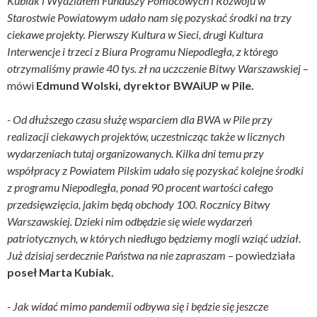
Kubiak i Wydziałem Funduszy Pomocowych i Rozwoju w
Starostwie Powiatowym udało nam się pozyskać środki na trzy
ciekawe projekty. Pierwszy Kultura w Sieci, drugi Kultura
Interwencje i trzeci z Biura Programu Niepodległa, z którego
otrzymaliśmy prawie 40 tys. zł na uczczenie Bitwy Warszawskiej
–
mówi
Edmund Wolski, dyrektor BWAiUP w Pile.
- Od dłuższego czasu służę wsparciem dla BWA w Pile przy
realizacji ciekawych projektów, uczestnicząc także w licznych
wydarzeniach tutaj organizowanych. Kilka dni temu przy
współpracy z Powiatem Pilskim udało się pozyskać kolejne środki
z programu Niepodległa, ponad 90 procent wartości całego
przedsięwzięcia, jakim będą obchody 100. Rocznicy Bitwy
Warszawskiej. Dzieki nim odbędzie się wiele wydarzeń
patriotycznych, w których niedługo będziemy mogli wziąć udział.
Już dzisiaj serdecznie Państwa na nie zapraszam
– powiedziała
poseł Marta Kubiak.
- Jak widać mimo pandemii odbywa się i będzie się jeszcze