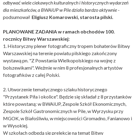
odbywać wiele ciekawych kulturalnych i historycznych wydarzeń
dla mieszkańców, a BWAiUP w Pile działa bardzo aktywnie
-
podsumował
Eligiusz Komarowski, starosta pilski.
PLANOWANE ZADANIA w ramach obchodów 100.
rocznicy Bitwy Warszawskiej:
1. Historyczny plener fotograficzny tropem bohaterów Bitwy
Warszawskiej na terenie powiatu pilskiego zakończony
wystawą pn. "Z Powstania Wielkopolskiego na wojnę z
bolszewikami". Weźmie w nim 8 profesjonalnych artystów
fotografików z całej Polski.
2. Utworzenie tematycznego szlaku historycznego
"Przystanek Piła i okolice". Będzie się składał z 8 przystanków
które powstaną: w BWAiUP, Zespole Szkół Ekonomicznych,
Zespole Szkół Gastronomicznych w Pile, w Wyrzysku przy
MGOK, w Białośliwiu, w miejscowości Gromadno, Fanianowo i
w Wysokiej.
W szkołach odbędą się prelekcje na temat Bitwy