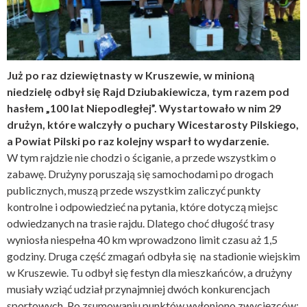
Już po raz dziewiętnasty w Kruszewie, w minioną
niedzielę odbył się Rajd Dziubakiewicza, tym razem pod
hasłem „100 lat Niepodległej”. Wystartowało w nim 29
drużyn, które walczyły o puchary Wicestarosty Pilskiego,
a Powiat Pilski po raz kolejny wsparł to wydarzenie.
W tym rajdzie nie chodzi o ściganie, a przede wszystkim o
zabawę. Drużyny poruszają się samochodami po drogach
publicznych, muszą przede wszystkim zaliczyć punkty
kontrolne i odpowiedzieć na pytania, które dotyczą miejsc
odwiedzanych na trasie rajdu. Dlatego choć długość trasy
wyniosła niespełna 40 km wprowadzono limit czasu aż 1,5
godziny. Druga część zmagań odbyła się na stadionie wiejskim
w Kruszewie. Tu odbył się festyn dla mieszkańców, a drużyny
musiały wziąć udział przynajmniej dwóch konkurencjach
sportowych. Po zsumowaniu punktów wyłoniono zwycięzców: