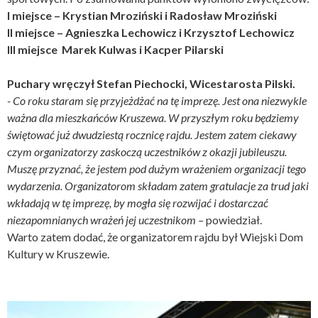
I miejsce – Krystian Mroziński i Radosław Mroziński
II miejsce – Agnieszka Lechowicz i Krzysztof Lechowicz
III miejsce Marek Kulwas i Kacper Pilarski
Puchary wręczył Stefan Piechocki, Wicestarosta Pilski.
- Co roku staram się przyjeżdżać na tę imprezę. Jest ona niezwykle
ważna dla mieszkańców Kruszewa. W przyszłym roku będziemy
świętować już dwudziestą rocznicę rajdu. Jestem zatem ciekawy
czym organizatorzy zaskoczą uczestników z okazji jubileuszu.
Muszę przyznać, że jestem pod dużym wrażeniem organizacji tego
wydarzenia. Organizatorom składam zatem gratulacje za trud jaki
wkładają w tę imprezę, by mogła się rozwijać i dostarczać
niezapomnianych wrażeń jej uczestnikom –
powiedział.
Warto zatem dodać, że organizatorem rajdu był Wiejski Dom
Kultury w Kruszewie.