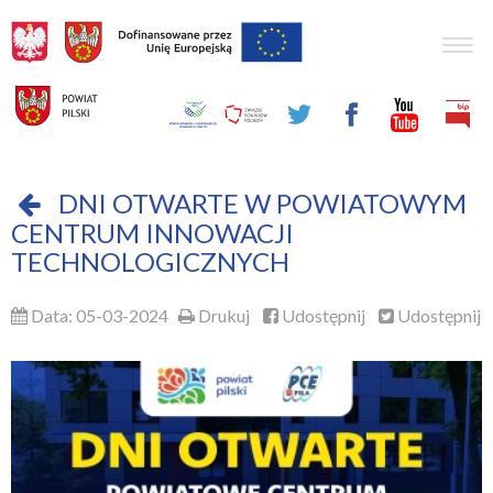
Togg
navig
DNI OTWARTE W POWIATOWYM
CENTRUM INNOWACJI
TECHNOLOGICZNYCH
Data: 05-03-2024
Drukuj
Udostępnij
Udostępnij