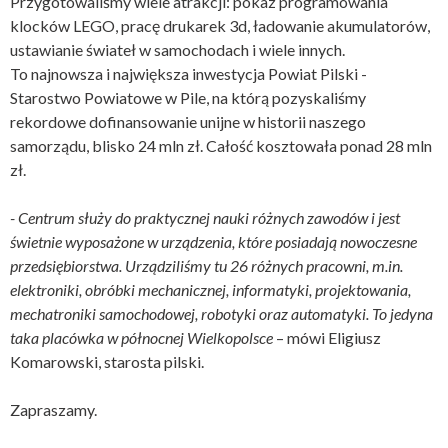
Przygotowaliśmy wiele atrakcji: pokaz programowania
klocków LEGO, pracę drukarek 3d, ładowanie akumulatorów,
ustawianie świateł w samochodach i wiele innych.
To najnowsza i największa inwestycja Powiat Pilski -
Starostwo Powiatowe w Pile, na którą pozyskaliśmy
rekordowe dofinansowanie unijne w historii naszego
samorządu, blisko 24 mln zł. Całość kosztowała ponad 28 mln
zł.
- Centrum służy do praktycznej nauki różnych zawodów i jest
świetnie wyposażone w urządzenia, które posiadają nowoczesne
przedsiębiorstwa. Urządziliśmy tu 26 różnych pracowni, m.in.
elektroniki, obróbki mechanicznej, informatyki, projektowania,
mechatroniki samochodowej, robotyki oraz automatyki. To jedyna
taka placówka w północnej Wielkopolsce
– mówi Eligiusz
Komarowski, starosta pilski.
Zapraszamy.